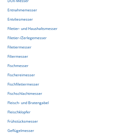
DUX-Messer
Entnahmemesser
Entvliesmesser
Filetier- und Haushaltsmesser
Filetier-/Zerlegemesser
Filetiermesser
Filiermesser
Fischmesser
Fischereimesser
Fischfiletiermesser
Fischschlachtmesser
Fleisch- und Bratengabel
Fleischklopfer
Frühstücksmesser
Geflügelmesser