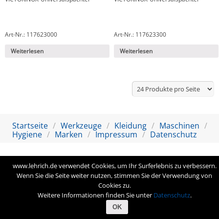
Art-Nr.: 117623000
Art-Nr.: 117623300
Weiterlesen
Weiterlesen
Startseite
Werkzeuge
Kleidung
Maschinen
Hygiene
Marken
Impressum
Datenschutz
www.lehrich.de verwendet Cookies, um Ihr Surferlebnis zu verbessern.
Wenn Sie die Seite weiter nutzen, stimmen Sie der Verwendung von
Cookies zu.
Weitere Informationen finden Sie unter
Datenschutz
.
OK