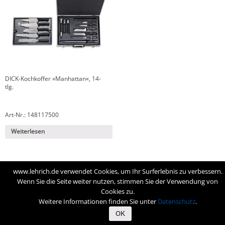
DICK-Kochkoffer »Manhattan«, 14-
tlg.
Art-Nr.: 148117500
Weiterlesen
www.lehrich.de verwendet Cookies, um Ihr Surferlebnis zu verbessern.
Wenn Sie die Seite weiter nutzen, stimmen Sie der Verwendung von
Cookies zu.
Weitere Informationen finden Sie unter
Datenschutz
.
Startseite
Werkzeuge
Kleidung
Maschinen
OK
Hygiene
Marken
Impressum
Datenschutz