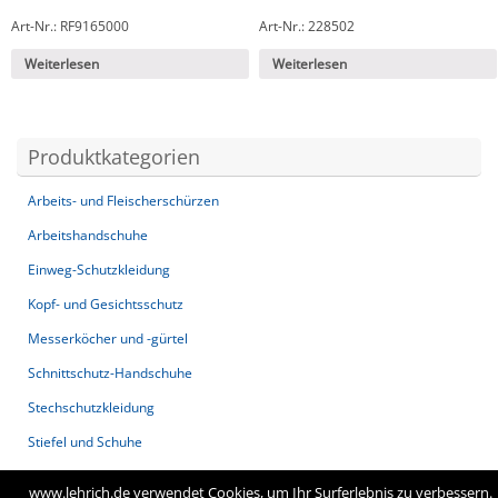
Art-Nr.: RF9165000
Art-Nr.: 228502
Weiterlesen
Weiterlesen
Produktkategorien
Arbeits- und Fleischerschürzen
Arbeitshandschuhe
Einweg-Schutzkleidung
Kopf- und Gesichtsschutz
Messerköcher und -gürtel
Schnittschutz-Handschuhe
Stechschutzkleidung
Stiefel und Schuhe
Thermo-Kleidung
www.lehrich.de verwendet Cookies, um Ihr Surferlebnis zu verbessern.