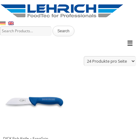
DICK Fish Knife – ErgoGrip