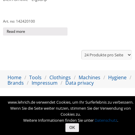
Art. no: 142420100
Read more
Home
Tools
Clothings
Machines
Hygiene
Brands
Impressum
Data privacy
www.lehrich.de verwendet Cookies, um Ihr Surferlebnis zu verbessern.
Wenn Sie die Seite weiter nutzen, stimmen Sie der Verwendung von
Cookies zu.
Weitere Informationen finden Sie unter
Datenschutz
.
OK