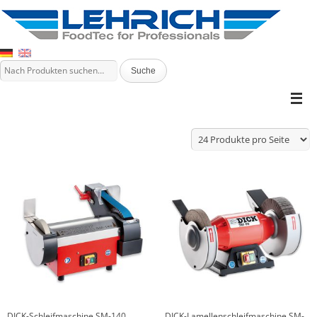
DICK-Schleifmaschine SM-140
DICK-Lamellenschleifmaschine SM-